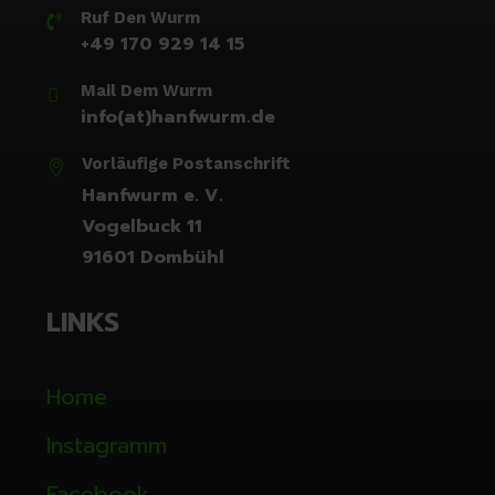
Ruf Den Wurm

+49 170 929 14 15
Mail Dem Wurm

info(at)hanfwurm.de
Vorläufige Postanschrift

Hanfwurm e. V.
Vogelbuck 11
91601 Dombühl
LINKS
Home
Instagramm
Facebook